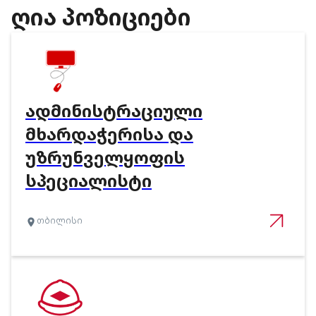
ᲦᲘᲐ ᲞᲝᲖᲘᲪᲘᲔᲑᲘ
ᲐᲓᲛᲘᲜᲘᲡᲢᲠᲐᲪᲘᲣᲚᲘ
ᲛᲮᲐᲠᲓᲐᲭᲔᲠᲘᲡᲐ ᲓᲐ
ᲣᲖᲠᲣᲜᲕᲔᲚᲧᲝᲤᲘᲡ
ᲡᲞᲔᲪᲘᲐᲚᲘᲡᲢᲘ
თბილისი