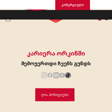
საცხოვრისი
კომერციული
ᲙᲐᲠᲘᲔᲠᲐ ᲝᲠᲙᲘᲜᲨᲘ
შემოუერთდი ჩვენს გუნდს
ღია პოზიციები