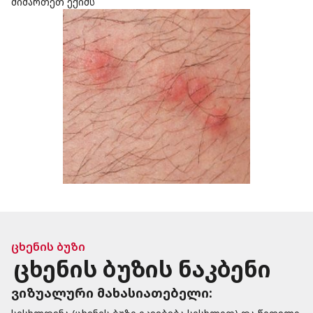
მიმართეთ ექიმს
ცხენის ბუზი
ცხენის ბუზის ნაკბენი
ვიზუალური მახასიათებელი: