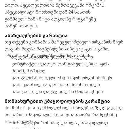
ხოლო, აუცილებლობის შემთხვევაში ორკინის
სპეციალისტი მოთხოვნიდან 24 საათის
განმავლობაში მოვა ადგილზე რიგგარეშე
სამუშაოსთვის.
ᲐᲜᲐᲖᲦᲐᲣᲠᲔᲑᲘᲡ ᲒᲐᲠᲐᲜᲢᲘᲐ
თუ თქვენი კომპანია მარეგულირებელი ორგანოს მიერ
დაჯარიმდება მავნებლების ინფესტაციის გამო,
ორკინი აანაზღაურებს ჯარიმის თანხას.
თქვენი ანგარიში უნდა იყოს აქტიური
კონტრაქტის დადებიდან გასული უნდა იყოს
მინიმუმ 60 დღე
გათვალისწინებული უნდა იყოს ორკინის მიერ
გამოგზავნილი ანგარიშით მოთხოვნილი
სანიტარიული და ტექნიკური მოთხოვნები
ᲛᲝᲛᲡᲐᲮᲣᲠᲔᲑᲘᲗ ᲙᲛᲐᲧᲝᲤᲘᲚᲔᲑᲘᲡ ᲒᲐᲠᲐᲜᲢᲘᲐ
მომსახურებაში გამოვლენილი ხარვეზის შედეგად, თუ
არ ხართ კმაყოფილი, ჩვენი გთავაზობთ რამდენიმე
გამოსავალს:
პრობლემური ზონის ხელახლა უსასყიდლოდ