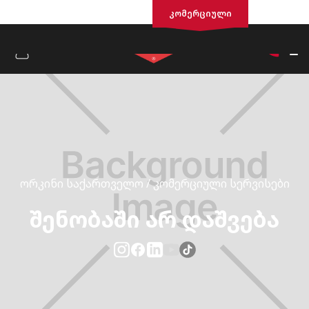
საცხოვრისი
კომერციული
ᲝᲠᲙᲘᲜᲘ ᲡᲐᲥᲐᲠᲗᲕᲔᲚᲝ / ᲙᲝᲛᲔᲠᲪᲘᲣᲚᲘ ᲡᲔᲠᲕᲘᲡᲔᲑᲘ
შენობაში არ დაშვება