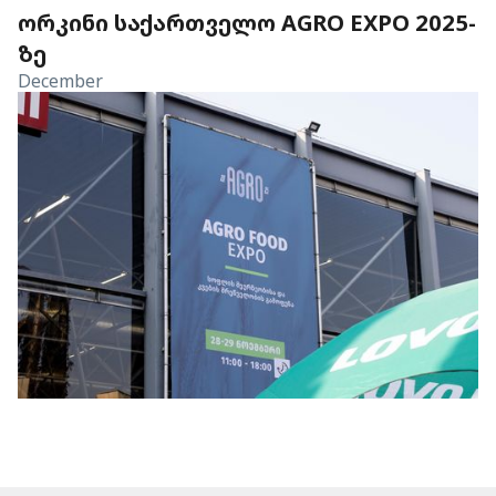
ᲝᲠᲙᲘᲜᲘ ᲡᲐᲥᲐᲠᲗᲕᲔᲚᲝ AGRO EXPO 2025-
ᲖᲔ
December