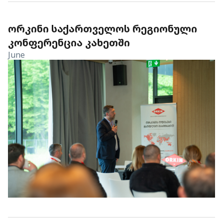
ᲝᲠᲙᲘᲜᲘ ᲡᲐᲥᲐᲠᲗᲕᲔᲚᲝᲡ ᲠᲔᲒᲘᲝᲜᲣᲚᲘ
ᲙᲝᲜᲤᲔᲠᲔᲜᲪᲘᲐ ᲙᲐᲮᲔᲗᲨᲘ
June