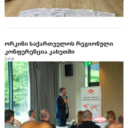
ᲝᲠᲙᲘᲜᲘ ᲡᲐᲥᲐᲠᲗᲕᲔᲚᲝᲡ ᲠᲔᲒᲘᲝᲜᲣᲚᲘ
ᲙᲝᲜᲤᲔᲠᲔᲜᲪᲘᲐ ᲙᲐᲮᲔᲗᲨᲘ
June