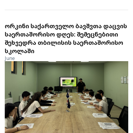
ᲝᲠᲙᲘᲜᲘ ᲡᲐᲥᲐᲠᲗᲕᲔᲚᲝ ᲑᲐᲕᲨᲕᲗᲐ ᲓᲐᲪᲕᲘᲡ
ᲡᲐᲔᲠᲗᲐᲨᲝᲠᲘᲡᲝ ᲓᲦᲔᲡ: ᲨᲔᲛᲔᲪᲜᲔᲑᲘᲗᲘ
ᲨᲔᲮᲕᲔᲓᲠᲐ ᲗᲑᲘᲚᲘᲡᲘᲡ ᲡᲐᲔᲠᲗᲐᲨᲝᲠᲘᲡᲝ
ᲡᲙᲝᲚᲐᲨᲘ
June