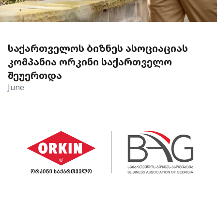
ᲡᲐᲥᲐᲠᲗᲕᲔᲚᲝᲡ ᲑᲘᲖᲜᲔᲡ ᲐᲡᲝᲪᲘᲐᲪᲘᲐᲡ
ᲙᲝᲛᲞᲐᲜᲘᲐ ᲝᲠᲙᲘᲜᲘ ᲡᲐᲥᲐᲠᲗᲕᲔᲚᲝ
ᲨᲔᲣᲔᲠᲗᲓᲐ
June