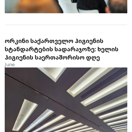
ᲝᲠᲙᲘᲜᲘ ᲡᲐᲥᲐᲠᲗᲕᲔᲚᲝ ᲰᲘᲒᲘᲔᲜᲘᲡ
ᲡᲢᲐᲜᲓᲐᲠᲢᲔᲑᲘᲡ ᲡᲐᲓᲐᲠᲐᲯᲝᲖᲔ: ᲮᲔᲚᲘᲡ
ᲰᲘᲒᲘᲔᲜᲘᲡ ᲡᲐᲔᲠᲗᲐᲨᲝᲠᲘᲡᲝ ᲓᲦᲔ
June