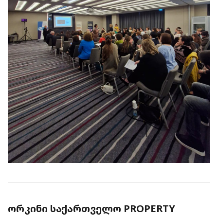
ᲝᲠᲙᲘᲜᲘ ᲡᲐᲥᲐᲠᲗᲕᲔᲚᲝ PROPERTY