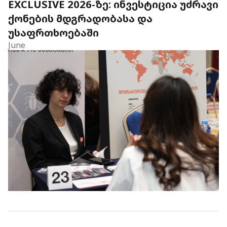
EXCLUSIVE 2026-ᲖᲔ: ᲘᲜᲕᲔᲡᲢᲘᲪᲘᲐ ᲣᲫᲠᲐᲕᲘ
ᲥᲝᲜᲔᲑᲘᲡ ᲛᲓᲒᲠᲐᲓᲝᲑᲐᲡᲐ ᲓᲐ
ᲣᲡᲐᲤᲠᲗᲮᲝᲔᲑᲐᲨᲘ
June