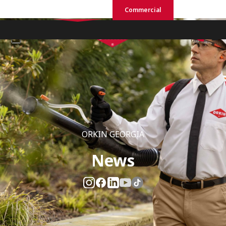
Residential
Commercial
ORKIN GEORGIA
News